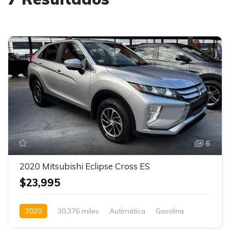
6
2020 Mitsubishi Eclipse Cross ES
$23,995
2020
30,376 miles
Autimática
Gasolina
FWD