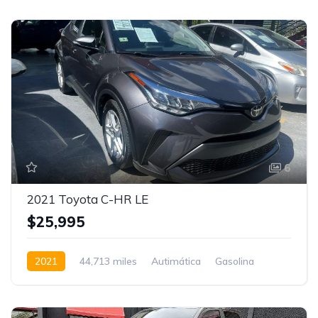
6
2021 Toyota C-HR LE
$25,995
2021
44,713 miles
Autimática
Gasolina
FWD