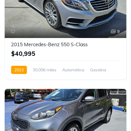
9
2015 Mercedes-Benz 550 S-Class
$40,995
2015
30,006 miles
Automática
Gasolina
RWD