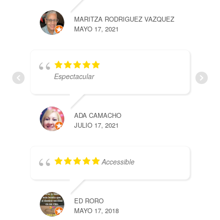
MARITZA RODRIGUEZ VAZQUEZ
LYD
MAYO 17, 2021
MAYO
Espectacular
IGN
ADA CAMACHO
MAYO
JULIO 17, 2021
Accessible
ED RORO
ELI
MAYO 17, 2018
MAYO