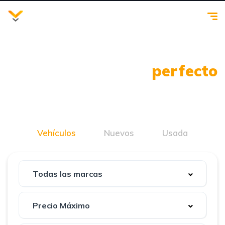
Encuentra tu auto
perfecto
Somos un Dealer de autos cerca de ti, ubicados
estratégicamente en Caguas visitanos
Vehículos
Nuevos
Usada