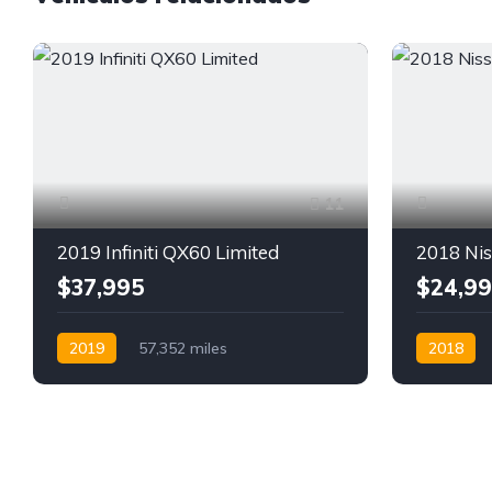
11
2019 Infiniti QX60 Limited
2018 Nis
$37,995
$24,9
2019
57,352 miles
2018
Automática
Gasolina
FWD
Autimátic