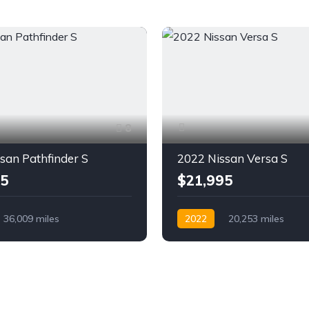
8
san Pathfinder S
2022 Nissan Versa S
95
$21,995
36,009 miles
2022
20,253 miles
a
Gasolina
FWD
Autimática
Gasolina
FW