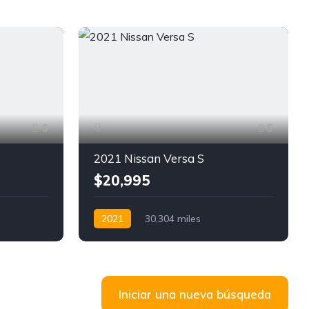
6
5
2021 Nissan Versa S
$20,995
2021
30,304 miles
D
Autimática
Gasolina
FWD
Iniciar una nueva búsqueda