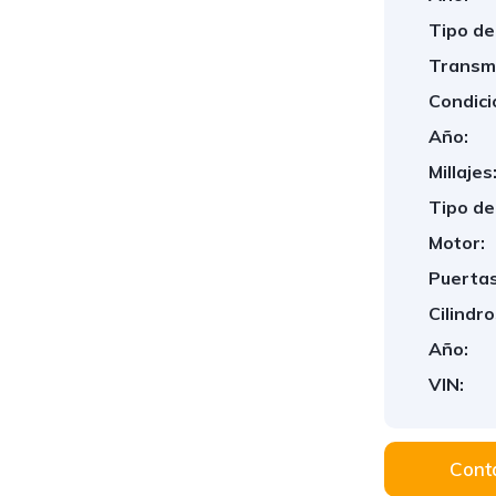
Tipo de
Transmi
Condici
Año:
Millajes
Tipo de
Motor:
1
/
9
Puertas
Cilindro
Año:
VIN:
Conta