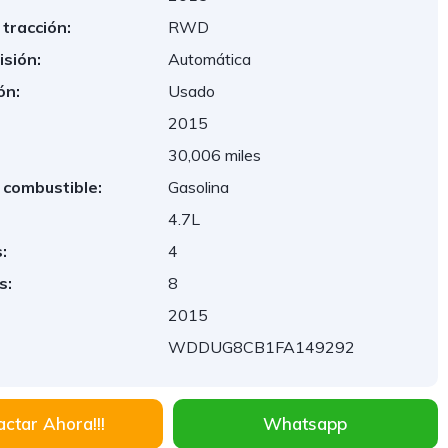
 tracción:
RWD
sión:
Automática
ón:
Usado
2015
:
30,006 miles
 combustible:
Gasolina
4.7L
:
4
s:
8
2015
WDDUG8CB1FA149292
ctar Ahora!!!
Whatsapp