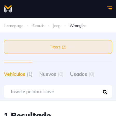
Homepage
Search
jeep
Wrangler
Filters (2)
Vehículos
(1)
Nuevos
(0)
Usados
(0)
1 Resultado