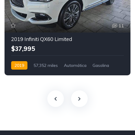
11
2019 Infiniti QX60 Limited
$37,995
2019
57,352 miles
Automática
Gasolina
FWD