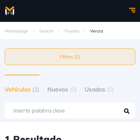
Homepage
Search
Toyota
Venza
Filters (2)
Vehículos
(1)
Nuevos
(0)
Usados
(0)
1 Resultado