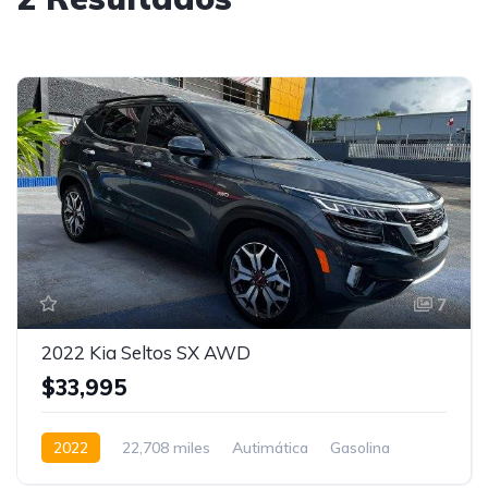
7
2022 Kia Seltos SX AWD
$33,995
2022
22,708 miles
Autimática
Gasolina
AWD