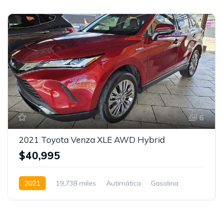
6
2021 Toyota Venza XLE AWD Hybrid
$40,995
2021
19,738 miles
Autimática
Gasolina
AWD